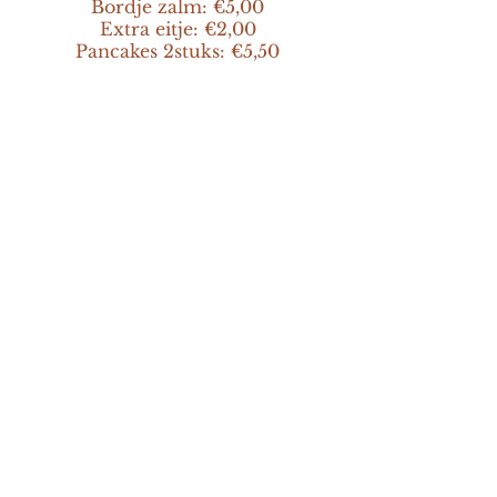
Bordje zalm: €5,00
Extra eitje: €2,00
Pancakes 2stuks: €5,50