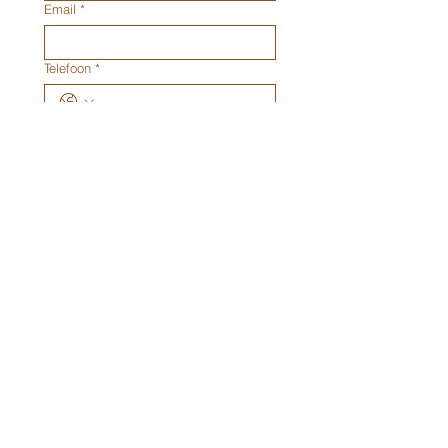
Email
*
Telefoon
*
Aantal Personen
*
Opmerkingen
Verzenden